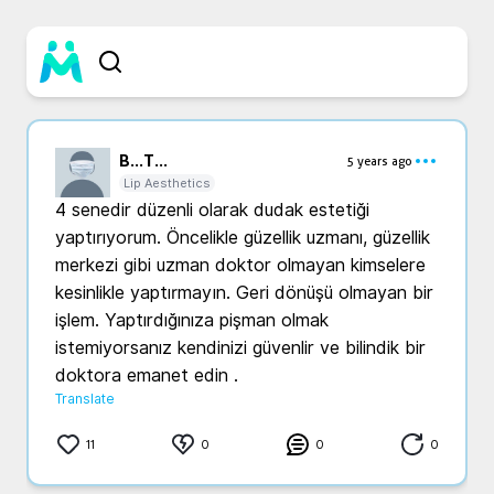
B...
T...
5 years ago
Lip Aesthetics
4 senedir düzenli olarak dudak estetiği 
yaptırıyorum. Öncelikle güzellik uzmanı, güzellik 
merkezi gibi uzman doktor olmayan kimselere 
kesinlikle yaptırmayın. Geri dönüşü olmayan bir 
işlem. Yaptırdığınıza pişman olmak 
istemiyorsanız kendinizi güvenlir ve bilindik bir 
doktora emanet edin .
Translate
11
0
0
0