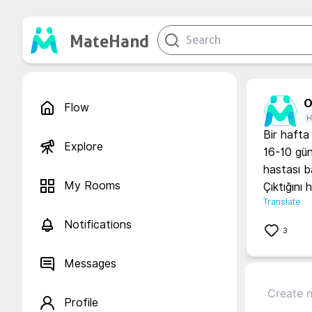
MateHand
O.
Flow
H
Bir hafta
Explore
16-10 gün
hastası b
My Rooms
Translate
Notifications
3
Messages
Profile