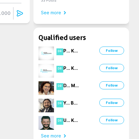
33
Posts
See more
1000
Qualified users
P
...
K
...
Follow
DR
P
...
K
...
Follow
DR
D
...
M
...
Follow
DR
Y
...
B
...
Follow
DR
U
...
K
...
Follow
DR
See more