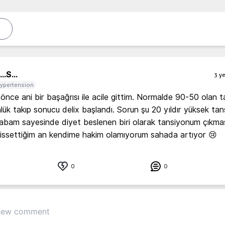
..
S...
3 ye
ypertension
 önce ani bir başağrısı ile acile gittim. Normalde 90-50 olan t
lük takıp sonucu delix başlandı. Sorun şu 20 yıldır yüksek tan
abam sayesinde diyet beslenen biri olarak tansiyonum çıkması
0
0