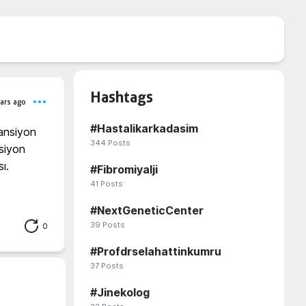
Hashtags
ars ago
#
Hastalikarkadasim
ansiyon 
344
Posts
siyon 
.

#
Fibromiyalji
41
Posts
#
NextGeneticCenter
39
Posts
0
#
Profdrselahattinkumru
37
Posts
#
Jinekolog