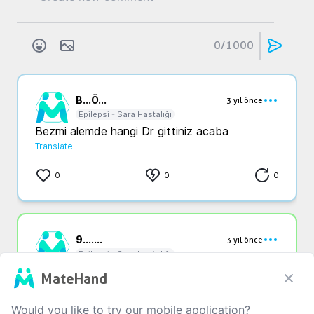
0
/1000
B...
Ö...
3 yıl önce
Epilepsi - Sara Hastalığı
Bezmi alemde hangi Dr gittiniz acaba
Translate
0
0
0
9...
....
3 yıl önce
Epilepsi - Sara Hastalığı
Kurtulmak ben de çok istedim bi ara 
MateHand
kurtuldumda… 5 sene olmadı sonra geri döndü. 
Dünya başıma yıkıldı dedim. Tam her ley rayına 
Would you like to try our mobile application?