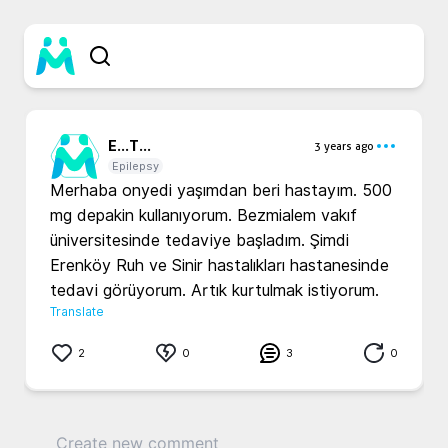
E...
T...
3 years ago
Epilepsy
Merhaba onyedi yaşımdan beri hastayım. 500 
mg depakin kullanıyorum. Bezmialem vakıf 
üniversitesinde tedaviye başladım. Şimdi 
Erenköy Ruh ve Sinir hastalıkları hastanesinde 
tedavi görüyorum. Artık kurtulmak istiyorum. 
Translate
2
0
3
0