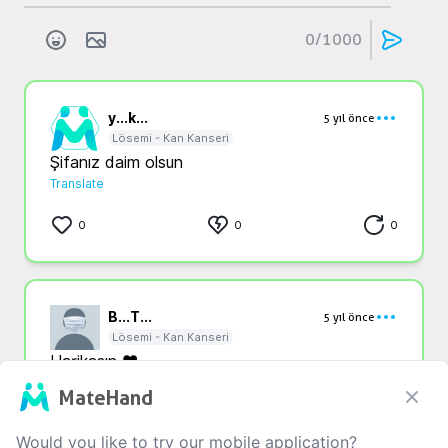
0
/1000
y...
k...
5 yıl önce
Lösemi - Kan Kanseri
Şifanız daim olsun
Translate
0
0
0
B...
T...
5 yıl önce
Lösemi - Kan Kanseri
Harikasın ❤️
Translate
MateHand
0
0
0
Would you like to try our mobile application?