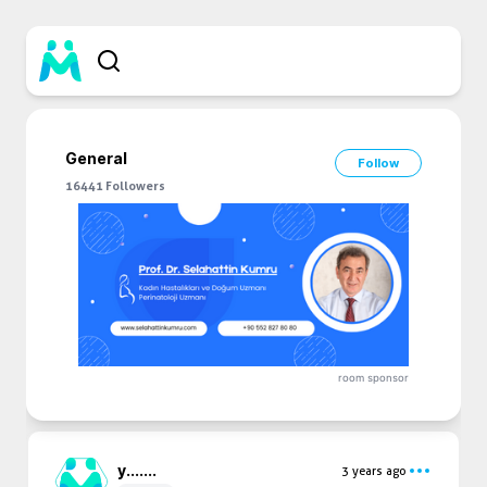
General
Follow
16441
Followers
room sponsor
y...
....
3 years ago