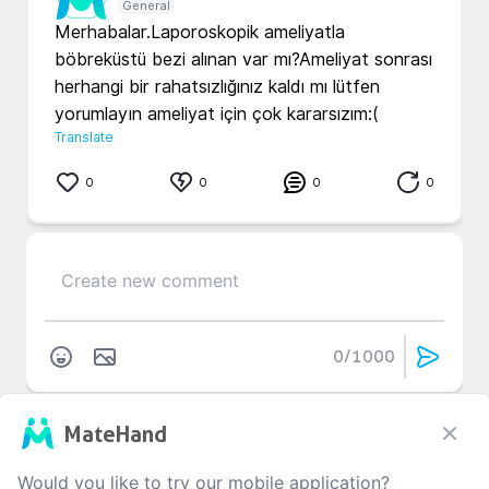
General
Merhabalar.Laporoskopik ameliyatla 
böbreküstü bezi alınan var mı?Ameliyat sonrası 
herhangi bir rahatsızlığınız kaldı mı lütfen 
yorumlayın ameliyat için çok kararsızım:(
Translate
0
0
0
0
0
/1000
No Comment
MateHand
Would you like to try our mobile application?