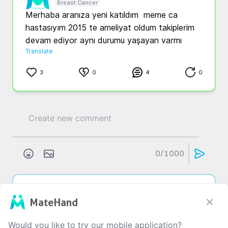
Breast Cancer
Merhaba aranıza yeni katıldım  meme ca 
hastasıyım 2015 te ameliyat oldum takiplerim 
devam ediyor aynı durumu yaşayan varmı 
Translate
3
0
4
0
0
/1000
Y...
B...
3 yıl önce
MateHand
Meme - Göğüs Kanseri
Menopoz sıkıntı si dışında herhangi bi yan etki 
Would you like to try our mobile application?