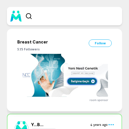
Breast Cancer
Follow
575
Followers
room sponsor
Y...
B...
4 years ago