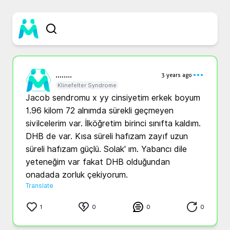
....
....
3 years ago
Klinefelter Syndrome
Jacob sendromu x yy cinsiyetim erkek boyum 
1.96 kilom 72 alnımda sürekli geçmeyen 
sivilcelerim var. İlköğretim birinci sınıfta kaldım. 
DHB de var. Kısa süreli hafızam zayıf uzun 
süreli hafızam güçlü. Solak' ım. Yabancı dile 
yeteneğim var fakat DHB olduğundan 
onadada zorluk çekiyorum.
Translate
1
0
0
0