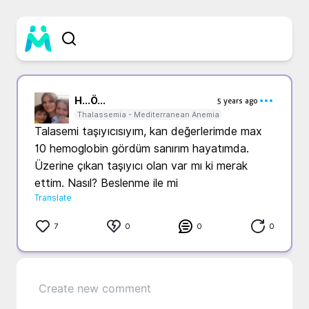
H...
Ö...
5 years ago
Thalassemia - Mediterranean Anemia
Talasemi taşıyıcısıyım, kan değerlerimde max 
10 hemoglobin gördüm sanırım hayatımda. 
Üzerine çıkan taşıyıcı olan var mı ki merak 
ettim. Nasıl? Beslenme ile mi
Translate
7
0
0
0