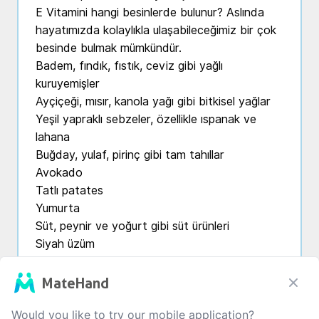
E Vitamini hangi besinlerde bulunur? Aslında 
hayatımızda kolaylıkla ulaşabileceğimiz bir çok 
besinde bulmak mümkündür.

Badem, fındık, fıstık, ceviz gibi yağlı 
kuruyemişler

Ayçiçeği, mısır, kanola yağı gibi bitkisel yağlar

Yeşil yapraklı sebzeler, özellikle ıspanak ve 
lahana

Buğday, yulaf, pirinç gibi tam tahıllar

Avokado

Tatlı patates

Yumurta

Süt, peynir ve yoğurt gibi süt ürünleri

Siyah üzüm

Mango, papaya, çilek gibi meyveler

Siz de bu gönderinin altına E Vitamini ile ilgili 
MateHand
sorun varsa veya E Vitamini eksikliğini nasıl 
Would you like to try our mobile application?
yendiğini bizimle paylaşabilirsiniz.