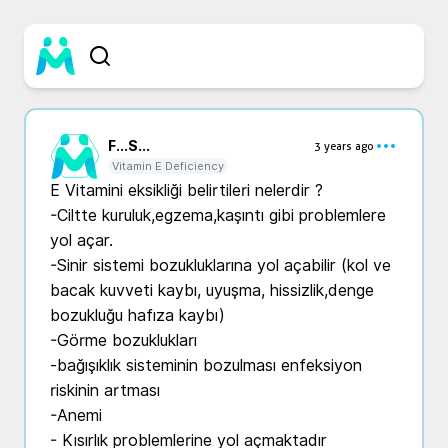
F...
S...
3 years ago
Vitamin E Deficiency
E Vitamini eksikliği belirtileri nelerdir ?

-Ciltte kuruluk,egzema,kaşıntı gibi problemlere 
yol açar.

-Sinir sistemi bozukluklarına yol açabilir (kol ve 
bacak kuvveti kaybı, uyuşma, hissizlik,denge 
bozukluğu hafıza kaybı)

-Görme bozuklukları 

-bağışıklık sisteminin bozulması enfeksiyon 
riskinin artması 

-Anemi

- Kısırlık problemlerine yol açmaktadır 
