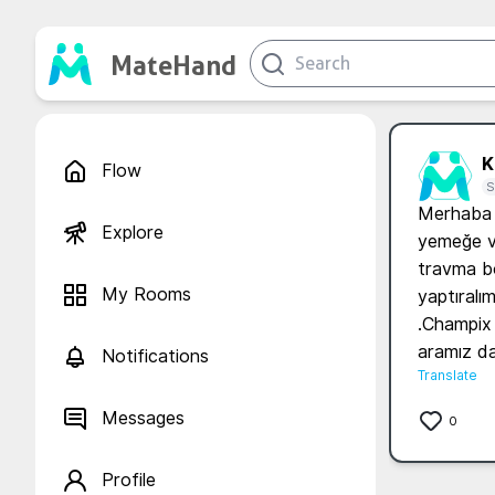
MateHand
K.
Flow
S
Merhaba 
Explore
yemeğe vs
travma bo
My Rooms
yaptıralı
.Champix d
aramız da
Notifications
Translate
Messages
0
Profile