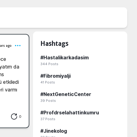
Hashtags
ars ago
#
Hastalikarkadasim
ce 
344
Posts
yatım da 
s 
#
Fibromiyalji
etkiledi 
41
Posts
ri varmı 
#
NextGeneticCenter
39
Posts
#
Profdrselahattinkumru
0
37
Posts
#
Jinekolog