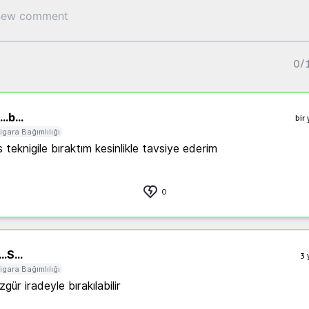
0
/
..
b...
bir 
igara Bağımlılığı
 teknigile bıraktım kesinlikle tavsiye ederim 
0
..
S...
3 
igara Bağımlılığı
ür iradeyle bırakılabilir 