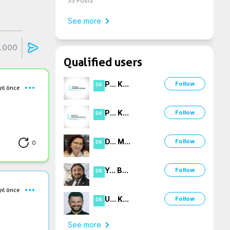
33
Posts
See more
1000
Qualified users
P
...
K
...
Follow
DR
yıl önce
P
...
K
...
Follow
DR
D
...
M
...
Follow
0
DR
Y
...
B
...
Follow
DR
yıl önce
U
...
K
...
Follow
DR
See more