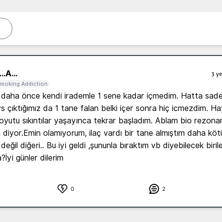
..
A...
3 ye
moking Addiction
daha önce kendi irademle 1 sene kadar içmedim. Hatta sade
 çıktığımız da 1 tane falan belki içer sonra hiç icmezdim. Ha
yutu sıkıntılar yaşayınca tekrar başladım. Ablam bio rezonan
m diyor.Emin olamıyorum, ilaç vardı bir tane almıştım daha kötü 
eğil diğeri.. Bu iyi geldi ,şununla bıraktım vb diyebilecek birile
?İyi günler dilerim
0
2