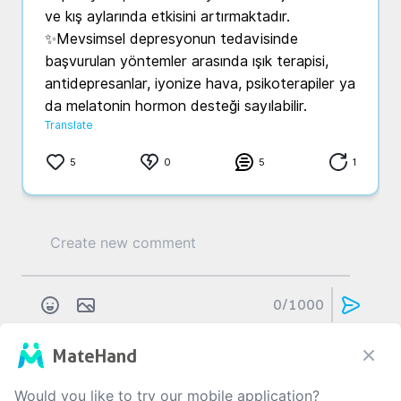
ve kış aylarında etkisini artırmaktadır.

✨Mevsimsel depresyonun tedavisinde 
başvurulan yöntemler arasında ışık terapisi, 
antidepresanlar, iyonize hava, psikoterapiler ya 
da melatonin hormon desteği sayılabilir.
Translate
5
0
5
1
0
/1000
MateHand
D...
p...
3 yıl önce
Would you like to try our mobile application?
Depresif Bozukluk