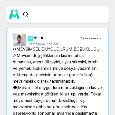
M... A...
4 years ago
DR
Depressive Disorder
••MEVSİMSEL DUYGUDURUM BOZUKLUĞU 

⚠️Mevsim değişikliklerinin kişinin ruhsal 
durumunu, enerji düzeyini, uyku süresini, iştahı 
ve yemek alışkanlıklarını ve sosyal yaşantısını 
etkileme derecesinin normale göre fazlalığı 
mevsimsellik olarak tanımlanabilir.

🌨️Mevsimsel duygu durum bozukluğunun kış ve 
yaz mevsiminde görülen iki alt tipi vardır. Fakat 
mevsimsel duygu durum bozukluğu, kış 
mevsiminde daha sık görülmektedir. Kış 
depresyonu; sonbahar aylarında başlamakta 