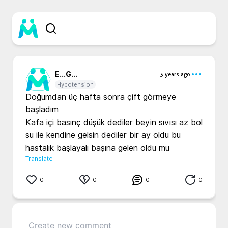
E...
G...
3 years ago
Hypotension
Doğumdan üç hafta sonra çift görmeye 
başladım

Kafa içi basınç düşük dediler beyin sıvısı az bol 
su ile kendine gelsin dediler bir ay oldu bu 
hastalık başlayalı başına gelen oldu mu
Translate
0
0
0
0