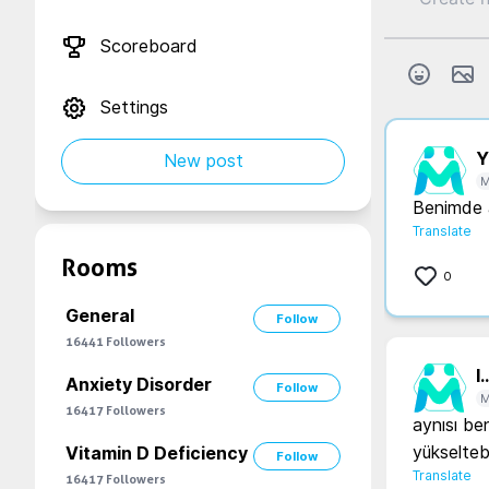
Scoreboard
Settings
Y.
New post
M
Benimde 
Translate
Rooms
0
General
Follow
16441
Followers
l..
Anxiety Disorder
Follow
M
16417
Followers
aynısı be
yükselteb
Vitamin D Deficiency
Follow
Translate
16417
Followers