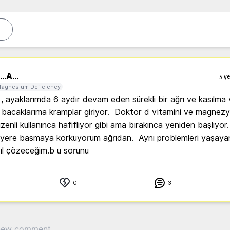
..
A...
3 ye
agnesium Deficiency
 ayaklarımda 6 aydır devam eden sürekli bir ağrı ve kasılma va
 bacaklarıma kramplar giriyor.  Doktor d vitamini ve magnezy
zenli kullanınca hafifliyor gibi ama bırakınca yeniden başlıyor.
yere basmaya korkuyorum ağrıdan.  Aynı problemleri yaşayan b
ıl çözeceğim.b u sorunu
0
3