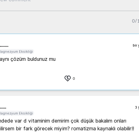
0
/
..
....
bir 
agnezyum Eksikliği
aynı çözüm buldunuz mu 
0
.
....
3 
agnezyum Eksikliği
ndede var d vitaminim demirim çok düşük bakalım onları 
ilirsem bir fark görecek miyim? romatizma kaynaklı olabilir!!