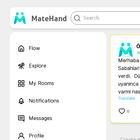
MateHand
Ö.
Flow
M
Merhaba ,
Explore
Sabahlari
verdi.  Dü
My Rooms
uyaninca 
varmi nas
Translate
Notifications
0
Messages
Profile