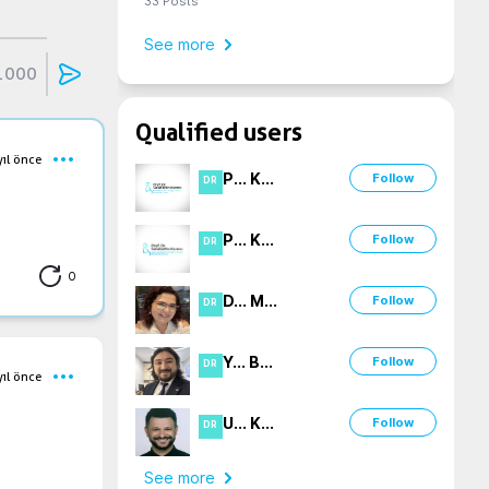
33
Posts
See more
1000
Qualified users
yıl önce
P
...
K
...
Follow
DR
P
...
K
...
Follow
DR
0
D
...
M
...
Follow
DR
Y
...
B
...
Follow
DR
yıl önce
U
...
K
...
Follow
DR
See more