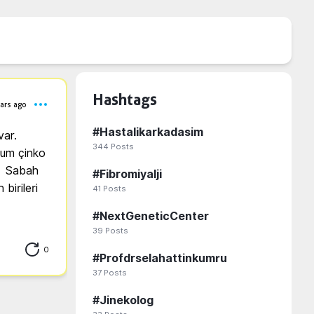
Hashtags
ars ago
#
Hastalikarkadasim
r.  
344
Posts
um çinko 
  Sabah 
#
Fibromiyalji
irileri 
41
Posts
#
NextGeneticCenter
39
Posts
0
#
Profdrselahattinkumru
37
Posts
#
Jinekolog