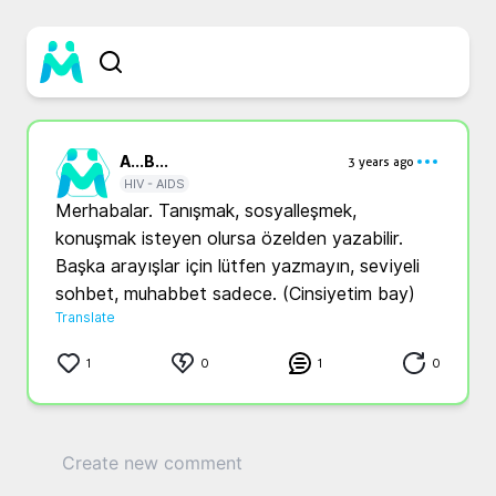
A...
B...
3 years ago
HIV - AIDS
Merhabalar. Tanışmak, sosyalleşmek, 
konuşmak isteyen olursa özelden yazabilir. 
Başka arayışlar için lütfen yazmayın, seviyeli 
sohbet, muhabbet sadece. (Cinsiyetim bay) 
Translate
1
0
1
0