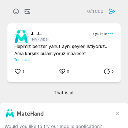
0
/1000
J...
J...
3 yıl önce
HIV - AIDS
Hepimiz benzer yahut aynı şeyleri istiyoruz.. 
Ama karşılık bulamıyoruz maalesef 
Translate
3
0
0
That is all
MateHand
Would you like to try our mobile application?