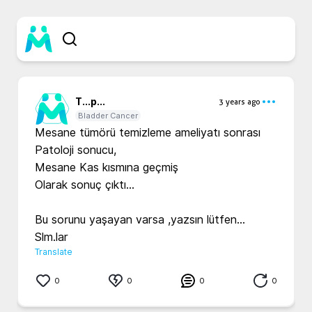
T...
p...
3 years ago
Bladder Cancer
Mesane tümörü temizleme ameliyatı sonrası 

Patoloji sonucu, 

Mesane Kas kısmına geçmiş 

Olarak sonuç çıktı...

Bu sorunu yaşayan varsa ,yazsın lütfen...

Slm.lar 
Translate
0
0
0
0