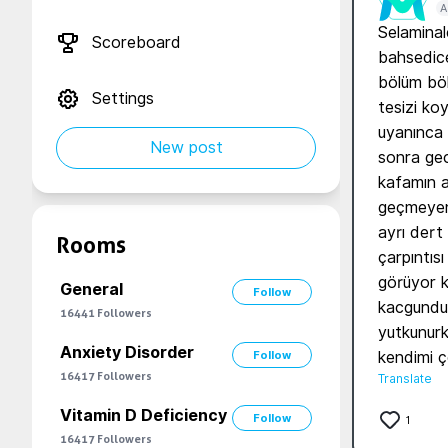
A
Selaminal
Scoreboard
bahsedice
bölüm böl
Settings
tesizi ko
uyanınca 
New post
sonra gec
kafamın a
geçmeyen 
ayrı dert
Rooms
çarpıntıs
görüyor k
General
Follow
kacgundur
16441
Followers
yutkunurk
Anxiety Disorder
Follow
kendimi 
16417
Followers
Translate
Vitamin D Deficiency
Follow
1
16417
Followers