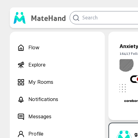
MateHand
Anxiety
Flow
16417
Fol
Explore
My Rooms
Notifications
Messages
Profile
g.