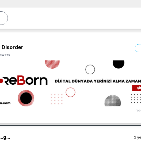
 Disorder
lowers
roo
..
g...
2 ye