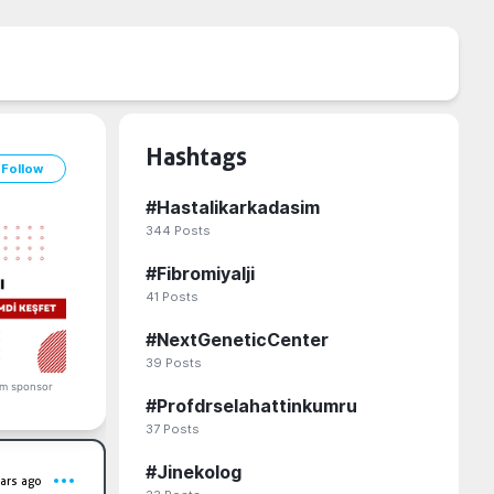
Hashtags
Follow
#
Hastalikarkadasim
344
Posts
#
Fibromiyalji
41
Posts
#
NextGeneticCenter
39
Posts
m sponsor
#
Profdrselahattinkumru
37
Posts
#
Jinekolog
ars ago