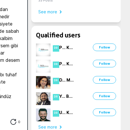
33
Posts
dan 
See more
edir 
iyete 
nde sabah 
Qualified users
albim 
sem gibi 
P
...
K
...
Follow
DR
ar 
rım desem 
P
...
K
...
Follow
DR
ı tuhaf 
D
...
M
...
Follow
DR
te 
 
ündüz 
Y
...
B
...
Follow
DR
U
...
K
...
Follow
DR
0
See more