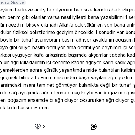
nxiety Disorder
eykum herkeze acil şifa diliyorum ben size kendi rahatsizligim
m benim gibi olanlar varsa nasıl iyileşti bana yazabilirmi 1 sen
üm gezdim birşey çıkmadı Allah'a çok şükür en son bana anks
ydular fiziksel belirtilerime geciyim öncelikle 1 senedir var be
böyle bir tuhaf uyanıyorum başım ağrıyor ayaklarım gogsum k
iyo gibi oluyo başım dönüyor ama dönmüyor beynimin içi ser
rkası uyuşuyor kafa arkasinda başımda akşamlar sabaha kad
bir ağrı kulaklarimin içi ceneme kadar ağrıyor karın kasık ağ
 yemeklerden sonra günlük yaşantımda mide bulantıları kalbim 
ı geçmek bilmez boynum ensemden başa yayılan ağrı gozlrim b
arsimdaki insanı tam net görmüyor bulanikta değil bir tuhaf iş
de sağ ayağımda ağrı ellerimde güç kaybı var boğazım ağrısı
en boğazım ensemde bı ağrı oluyor oksurutken ağrı oluyor g
çok kotu hussediyorum
0
1