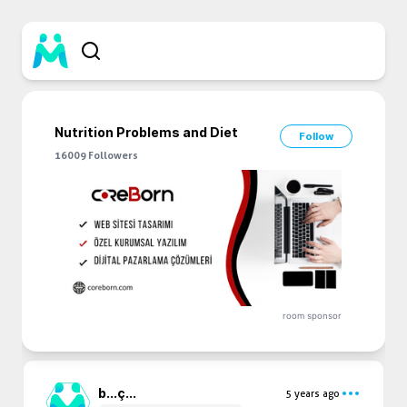
Nutrition Problems and Diet
Follow
16009
Followers
room sponsor
b...
ç...
5 years ago