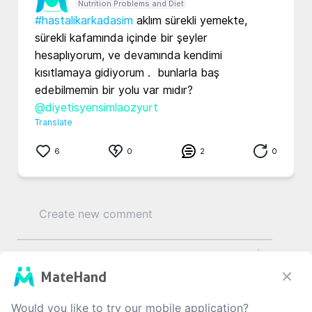
Nutrition Problems and Diet
#hastalikarkadasim
 aklım sürekli yemekte, 
sürekli kafamında içinde bir şeyler 
hesaplıyorum, ve devamında kendimi 
kısıtlamaya gidiyorum .  bunlarla baş 
edebilmemin bir yolu var mıdır? 
@diyetisyensimlaozyurt
Translate
6
0
2
0
0
/1000
MateHand
Would you like to try our mobile application?