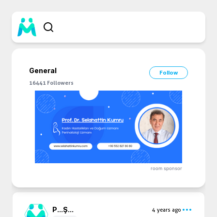
General
Follow
16441
Followers
room sponsor
P...
Ş...
4 years ago