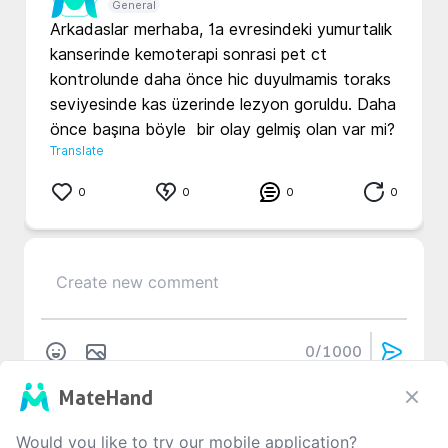
General
Arkadaslar merhaba, 1a evresindeki yumurtalık 
kanserinde kemoterapi sonrasi pet ct 
kontrolunde daha önce hic duyulmamis toraks 
seviyesinde kas üzerinde lezyon goruldu. Daha 
önce başına böyle  bir olay gelmiş olan var mi? 
Translate
0
0
0
0
0
/1000
MateHand
No Comment
Would you like to try our mobile application?