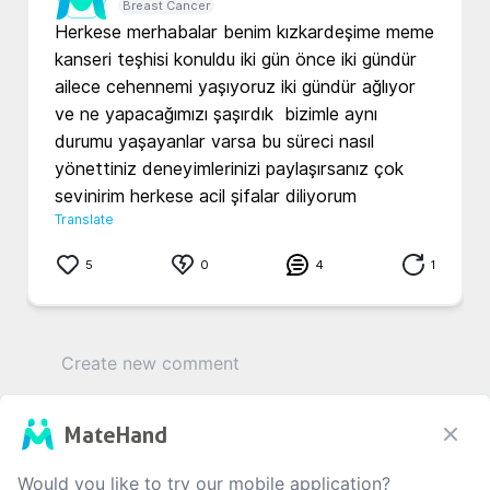
Breast Cancer
Herkese merhabalar benim kızkardeşime meme 
kanseri teşhisi konuldu iki gün önce iki gündür 
ailece cehennemi yaşıyoruz iki gündür ağlıyor 
ve ne yapacağımızı şaşırdık  bizimle aynı 
durumu yaşayanlar varsa bu süreci nasıl 
yönettiniz deneyimlerinizi paylaşırsanız çok 
sevinirim herkese acil şifalar diliyorum 
Translate
5
0
4
1
MateHand
0
/1000
Would you like to try our mobile application?