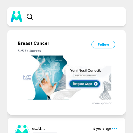
Breast Cancer
Follow
575
Followers
room sponsor
e...
U...
4 years ago