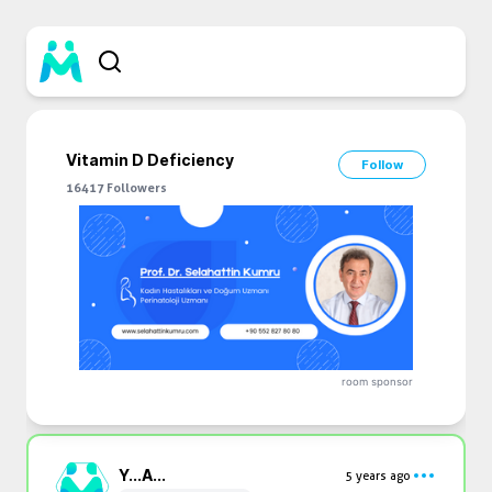
Vitamin D Deficiency
Follow
16417
Followers
room sponsor
Y...
A...
5 years ago