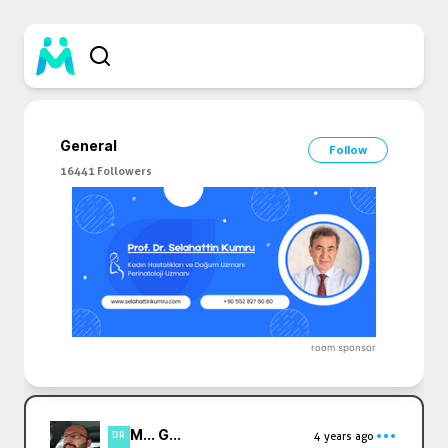
General
Follow
16441
Followers
room sponsor
M... G...
4 years ago
DR