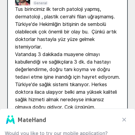
General
Tus birincimiz ilk tercih patoloji yapmış, 
dermatoloji , plastik cerrahi filan uğraşmamış. 
Türkiye'de Hekimliğin bitişinin de sembolü 
olabilecek çok önemli bir olay bu.  Çünkü artık 
doktorlar hastayla yüz yüze gelmek 
istemiyorlar.

Vatandaş 3 dakikada muayene olmayı 
kabullendiği ve sağlıkçılara 3 dk. da hastayı 
değerlendirme, doğru tanı koyma ve doğru 
tedavi etme işine inandığı için hayret ediyorum.

Türkiye'de sağlık sistemi tıkanıyor. Herkes 
doktora ilaca ulaşıyor belki ama yüksek kaliteli 
sağlık hizmeti almak neredeyse imkansız 
olmaya doğru gidiyor. Çok üzgünüm. 
#kaçıngantıpuygulamaları
MateHand
Translate
Would you like to try our mobile application?
12
0
2
0