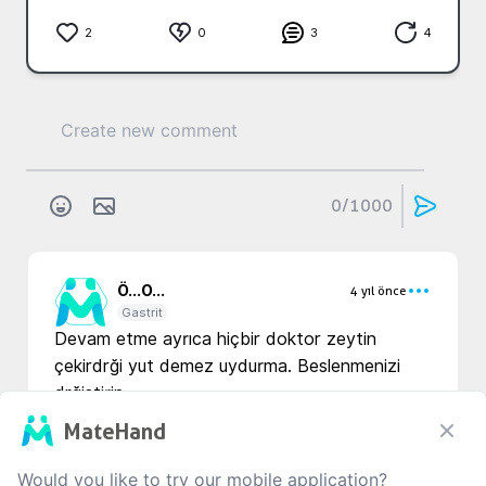
2
0
3
4
0
/1000
Ö...
O...
4 yıl önce
Gastrit
Devam etme ayrıca hiçbir doktor zeytin 
çekirdrği yut demez uydurma. Beslenmenizi 
drğiştirin
Translate
MateHand
1
0
0
Would you like to try our mobile application?