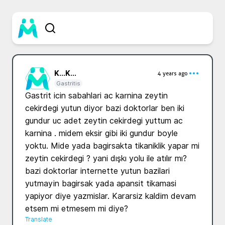
K...
K...
4 years ago
Gastritis
Gastrit icin sabahlari ac karnina zeytin 
cekirdegi yutun diyor bazi doktorlar ben iki 
gundur uc adet zeytin cekirdegi yuttum ac 
karnina . midem eksir gibi iki gundur boyle 
yoktu. Mide yada bagirsakta tikaniklik yapar mi 
zeytin cekirdegi ? yani dışkı yolu ile atılır mı? 
bazi doktorlar internette yutun bazilari 
yutmayin bagirsak yada apansit tikamasi 
yapiyor diye yazmislar. Kararsiz kaldim devam 
etsem mi etmesem mi diye? 
Translate