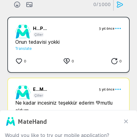
0
/1000
H...
P...
3 yıl önce
Çiller
Onun tedavisi yokki
Translate
0
0
0
E...
M...
5 yıl önce
Çiller
Ne kadar incesiniz teşekkür ederim 💚mutlu 
oldum
Translate
MateHand
0
0
0
Would you like to try our mobile application?