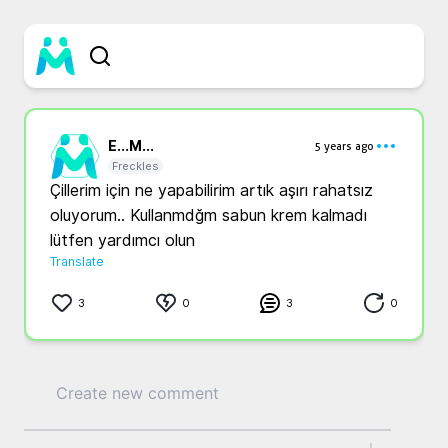
E...
M...
5 years ago
Freckles
Çillerim için ne yapabilirim artık aşırı rahatsız 
oluyorum.. Kullanmdğm sabun krem kalmadı 
lütfen yardımcı olun
Translate
3
0
3
0