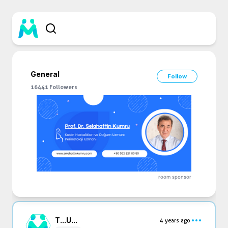
General
Follow
16441
Followers
room sponsor
T...
U...
4 years ago