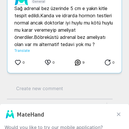
General
Sağ adrenal bez üzerinde 5 cm e yakın kitle 
tespit edildi.Kanda ve idrarda hormon testleri 
normal ancak doktorlar iyi huylu mu kötü huylu 
mu karar veremeyip ameliyat 
önerdiler.Böbreküstü adrenal bez ameliyatı 
olan var mı alternatif tedavi yok mu ?
Translate
0
0
9
0
0
/1000
MateHand
Would you like to try our mobile application?