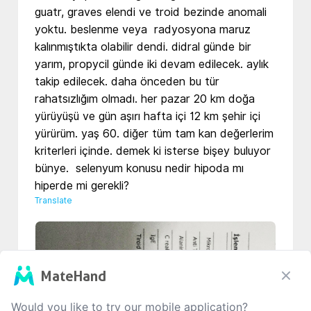
guatr, graves elendi ve troid bezinde anomali 
yoktu. beslenme veya  radyosyona maruz 
kalınmıştıkta olabilir dendi. didral günde bir 
yarım, propycil günde iki devam edilecek. aylık 
takip edilecek. daha önceden bu tür 
rahatsızlığım olmadı. her pazar 20 km doğa 
yürüyüşü ve gün aşırı hafta içi 12 km şehir içi 
yürürüm. yaş 60. diğer tüm tam kan değerlerim 
kriterleri içinde. demek ki isterse bişey buluyor 
bünye.  selenyum konusu nedir hipoda mı 
hiperde mi gerekli?
Translate
MateHand
Would you like to try our mobile application?