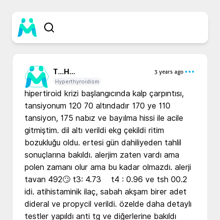
T...
H...
3 years ago
Hyperthyroidism
hipertiroid krizi başlangıcında kalp çarpıntısı, 
tansiyonum 120 70 altındadır 170 ye 110 
tansiyon, 175 nabız ve bayılma hissi ile acile 
gitmiştim. dil altı verildi ekg çekildi ritim 
bozukluğu oldu. ertesi gün dahiliyeden tahlil 
sonuçlarına bakıldı. alerjim zaten vardı ama 
polen zamanı olur ama bu kadar olmazdı. alerji 
tavan 492🙄 t3: 4.73    t4 : 0.96 ve tsh 00.2 
idi. atihistaminik ilaç, sabah akşam birer adet 
dideral ve propycil verildi. özelde daha detaylı 
testler yapıldı anti tg ve diğerlerine bakıldı 