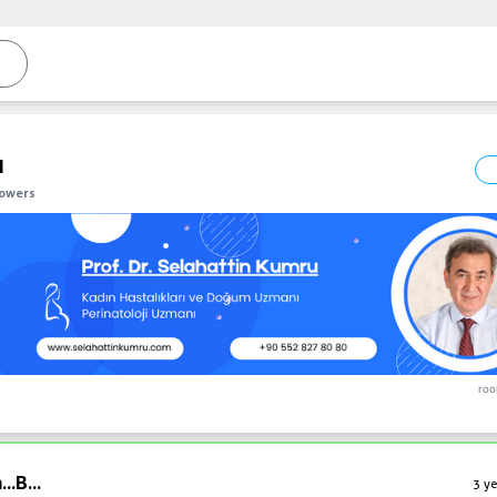
l
lowers
roo
...
B...
3 ye