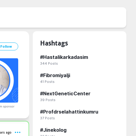
Hashtags
Follow
#
Hastalikarkadasim
344
Posts
#
Fibromiyalji
41
Posts
#
NextGeneticCenter
39
Posts
m sponsor
#
Profdrselahattinkumru
37
Posts
#
Jinekolog
ars ago