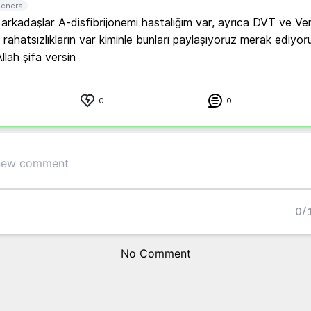
eneral
rkadaşlar A-disfibrijonemi hastalığım var, ayrıca DVT ve Ve
 rahatsızlıkların var kiminle bunları paylaşıyoruz merak ediyor
llah şifa versin 
0
0
0
/
No Comment