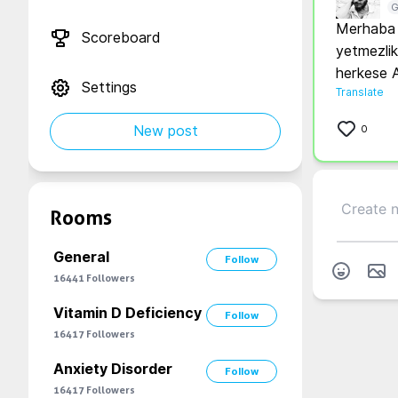
G
Merhaba a
Scoreboard
yetmezlik
herkese A
Settings
Translate
New post
0
Rooms
General
Follow
16441
Followers
Vitamin D Deficiency
Follow
16417
Followers
Anxiety Disorder
Follow
16417
Followers