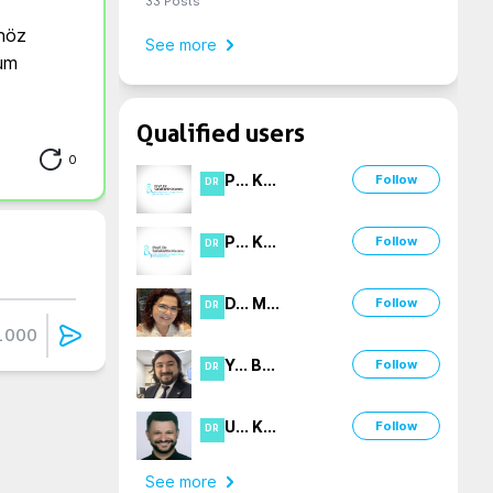
33
Posts
nöz 
See more
um 
Qualified users
0
P
...
K
...
Follow
DR
P
...
K
...
Follow
DR
D
...
M
...
Follow
DR
1000
Y
...
B
...
Follow
DR
U
...
K
...
Follow
DR
See more