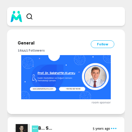
General
Follow
16441
Followers
room sponsor
B... S...
5 years ago
PSY