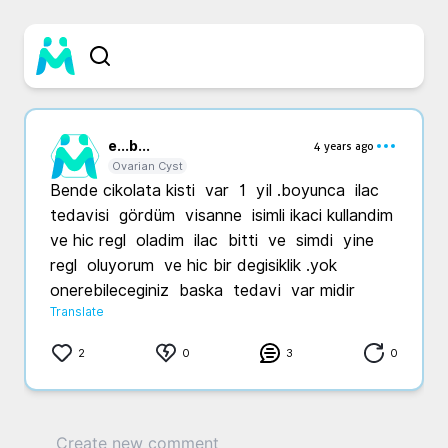
e...
b...
4 years ago
Ovarian Cyst
Bende cikolata kisti  var  1  yil .boyunca  ilac 
tedavisi  gördüm  visanne  isimli ikaci kullandim  
ve hic regl  oladim  ilac  bitti  ve  simdi  yine  
regl  oluyorum  ve hic bir degisiklik .yok  
onerebileceginiz  baska  tedavi  var midir
Translate
2
0
3
0