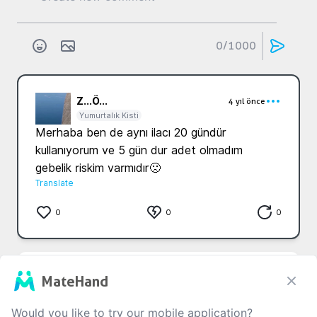
0
/1000
Z...
Ö...
4 yıl önce
Yumurtalık Kisti
Merhaba ben de aynı ilacı 20 gündür 
kullanıyorum ve 5 gün dur adet olmadım 
gebelik riskim varmıdır🙁
Translate
0
0
0
P...
T...
4 yıl önce
MateHand
Yumurtalık Kisti
16.5 cm ulaşmış kistim cerrahi müdahale ile 
Would you like to try our mobile application?