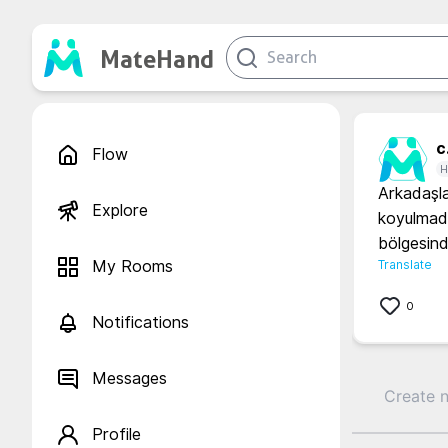
MateHand
c.
Flow
H
Arkadaşla
Explore
koyulmadı 
bölgesind
My Rooms
Translate
0
Notifications
Messages
Profile