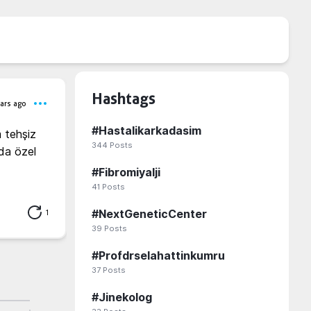
Hashtags
ars ago
#
Hastalikarkadasim
 tehşiz 
344
Posts
da özel 
#
Fibromiyalji
41
Posts
1
#
NextGeneticCenter
39
Posts
#
Profdrselahattinkumru
37
Posts
#
Jinekolog