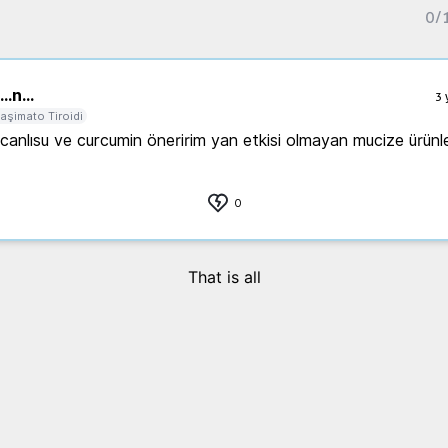
0
/
..
n...
3 
aşimato Tiroidi
canlısu ve curcumin öneririm yan etkisi olmayan mucize ürünl
0
That is all