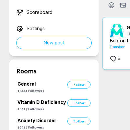
Scoreboard
G.
Settings
H
Bentonit 
New post
Translate
0
Rooms
General
Follow
16441
Followers
Vitamin D Deficiency
Follow
16417
Followers
Anxiety Disorder
Follow
16417
Followers