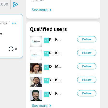
33
Posts
1000
See more
yıl önce
Qualified users
er 
P
...
K
...
Follow
DR
0
P
...
K
...
Follow
DR
D
...
M
...
Follow
DR
Y
...
B
...
Follow
DR
U
...
K
...
Follow
DR
See more