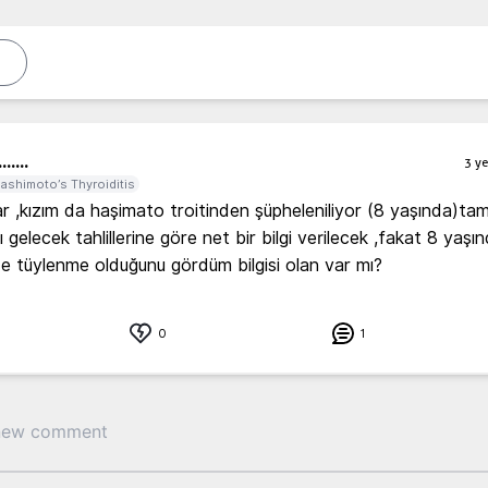
..
....
3 ye
ashimoto’s Thyroiditis
r ,kızım da haşimato troitinden şüpheleniliyor (8 yaşında)tam
gelecek tahlillerine göre net bir bilgi verilecek ,fakat 8 yaşın
e tüylenme olduğunu gördüm bilgisi olan var mı?
0
1