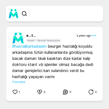
e...
t...
3 years ago
Heart - Vessel Aneurysm
#hastalikarkadasim
 beurger hastalığı koyuldu 
arkadaşıma tütün kullananlarda görülüyormuş 
bacak damarı tıkalı kasıktan dize kadar kalp 
doktoru stant vb işlemler olmaz bacağa dedi 
damar genişletici kan sulandırıcı verdi bu 
hadtalığı yaşayan varmı 
Translate
1
0
11
0