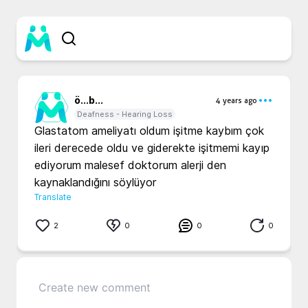
ö...
b...
4 years ago
Deafness - Hearing Loss
Glastatom ameliyatı oldum işitme kaybım çok 
ileri derecede oldu ve giderekte işitmemi kayıp 
ediyorum malesef doktorum alerji den 
kaynaklandığını söylüyor
Translate
2
0
0
0