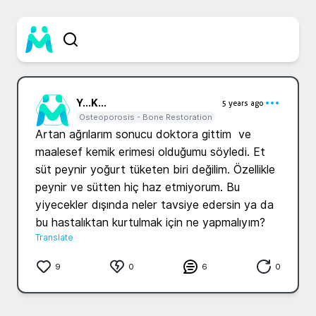
Y...
K...
5 years ago
Osteoporosis - Bone Restoration
Artan ağrılarım sonucu doktora gittim  ve 
maalesef kemik erimesi olduğumu söyledi. Et 
süt peynir yoğurt tüketen biri değilim. Özellikle 
peynir ve sütten hiç haz etmiyorum. Bu 
yiyecekler dışında neler tavsiye edersin ya da 
bu hastalıktan kurtulmak için ne yapmalıyım?
Translate
9
0
6
0