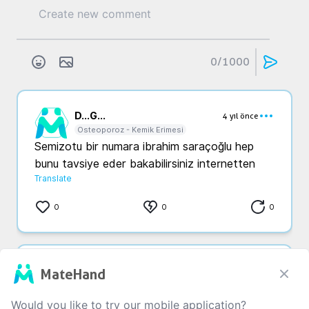
0
/1000
D...
G...
4 yıl önce
Osteoporoz - Kemik Erimesi
Semizotu bir numara ibrahim saraçoğlu hep 
bunu tavsiye eder bakabilirsiniz internetten 
Translate
0
0
0
Y...
b...
4 yıl önce
MateHand
Osteoporoz - Kemik Erimesi
Ayak ve bel ağrılarım vardı doktora gittim 
Would you like to try our mobile application?