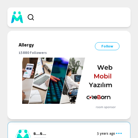
Allergy
Follow
15880
Followers
room sponsor
s...
s...
3 years ago