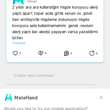
Allergy
2 yıldır ara ara kullandığım migde koruyucu alerji 
yaptı apart topar acile gittik serum vs .şimdi 
ben antibiyotik migdeme dokunuyor migde 
koruyucu asla kullanmamammi  gerek .nexium 
alerji yaptı ilac alerjisi yaşayan varsa yazabilirmi 
lütfen 
Translate
0
0
3
0
0
/1000
MateHand
Would you like to try our mobile application?