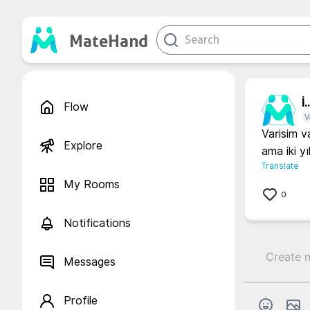
MateHand
İ..
Flow
V
Varisim va
Explore
ama iki y
Translate
My Rooms
0
Notifications
Messages
Profile