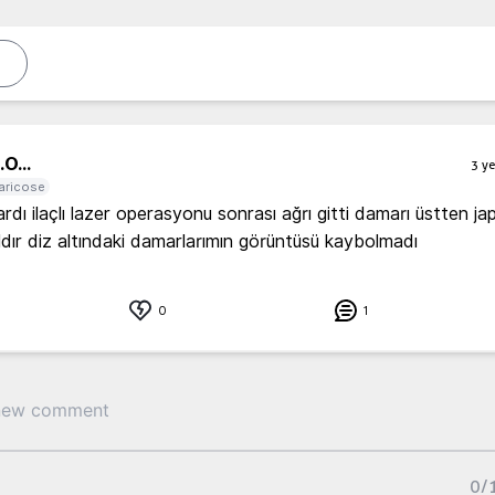
.
O...
3 ye
aricose
rdı ilaçlı lazer operasyonu sonrası ağrı gitti damarı üstten japa
ıldır diz altındaki damarlarımın görüntüsü kaybolmadı
0
1
0
/