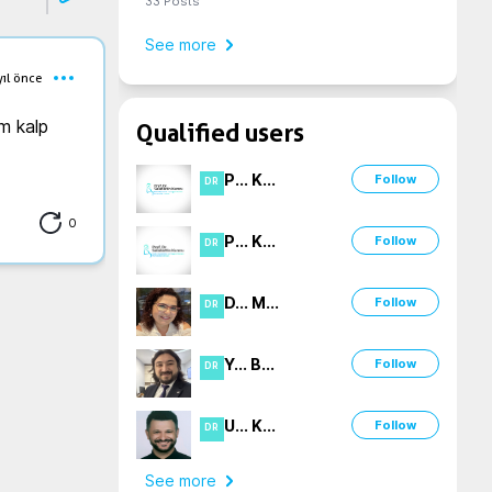
33
Posts
See more
yıl önce
m kalp 
Qualified users
P
...
K
...
Follow
DR
0
P
...
K
...
Follow
DR
D
...
M
...
Follow
DR
Y
...
B
...
Follow
DR
U
...
K
...
Follow
DR
See more