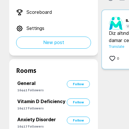
Scoreboard
s.
V
Settings
Diz altın
damar cer
New post
Translate
0
Rooms
General
Follow
16441
Followers
Vitamin D Deficiency
Follow
16417
Followers
Anxiety Disorder
Follow
16417
Followers