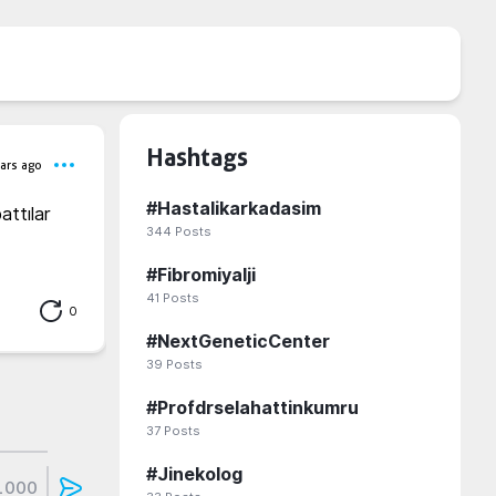
Hashtags
ars ago
#
Hastalikarkadasim
ttılar 
344
Posts
#
Fibromiyalji
41
Posts
0
#
NextGeneticCenter
39
Posts
#
Profdrselahattinkumru
37
Posts
#
Jinekolog
1000