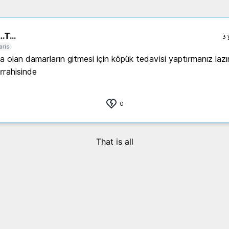
..
T...
3 
aris
da olan damarların gitmesi için köpük tedavisi yaptırmanız lazı
rahisinde 
0
That is all