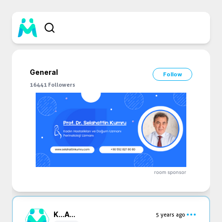
General
Follow
16441
Followers
room sponsor
K...
A...
5 years ago