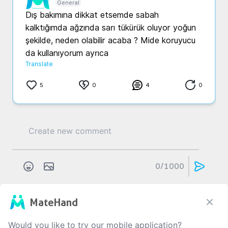
General
Dış bakımına dikkat etsemde sabah 
kalktığımda ağzında sarı tükürük oluyor yoğun 
şekilde, neden olabilir acaba ? Mide koruyucu 
da kullanıyorum ayrıca
Translate
5
0
4
0
0
/1000
MateHand
A...
K...
5 yıl önce
Genel
Would you like to try our mobile application?