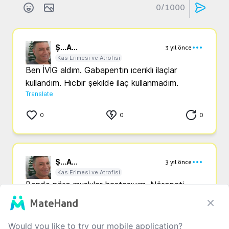
0
/1000
Ş...
A...
3 yıl önce
Kas Erimesi ve Atrofisi
Ben İVİG aldım. Gabapentın ıcerıklı ilaçlar 
kullandım. Hıcbır şekılde ilaç kullanmadım. 
Translate
0
0
0
Ş...
A...
3 yıl önce
Kas Erimesi ve Atrofisi
Bende nöro muşlular hastasıyım. Nöropati, 
multifokal Motor Nöropati hastasıyım. Buna 
MateHand
baglı reyno hastalıgıda gelıştı. 
Translate
Would you like to try our mobile application?