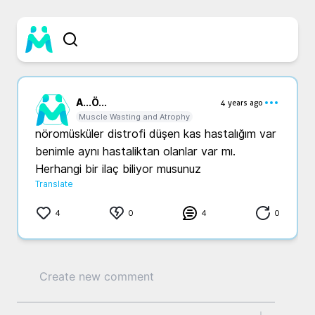
A...
Ö...
4 years ago
Muscle Wasting and Atrophy
nöromüsküler distrofi düşen kas hastalığım var 
benimle aynı hastaliktan olanlar var mı. 
Herhangi bir ilaç biliyor musunuz
Translate
4
0
4
0