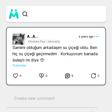
A...
A...
5 years ago
Chicken Pox - Varicella
Samimi olduğum arkadaşım su çiçeği oldu. Ben 
hiç su çiçeği geçirmedim . Korkuyorum banada 
bulaştı mı diye 🥺
Translate
6
0
8
0