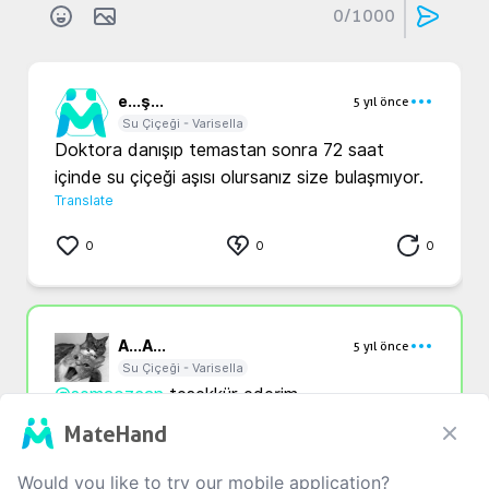
0
/1000
e...
ş...
5 yıl önce
Su Çiçeği - Varisella
Doktora danışıp temastan sonra 72 saat 
içinde su çiçeği aşısı olursanız size bulaşmıyor.
Translate
0
0
0
A...
A...
5 yıl önce
Su Çiçeği - Varisella
@semaozcan
 teşekkür ederim
Translate
MateHand
1
0
0
Would you like to try our mobile application?