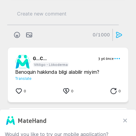
0
/1000
G...
C...
3 yıl önce
Vitiligo - Lökoderma
Benoquin hakkında bilgi alabilir miyim?
Translate
0
0
0
H...
T...
3 yıl önce
MateHand
Vitiligo - Lökoderma
Benoquin demişsin kardeşim faydası var mı 
Would you like to try our mobile application?