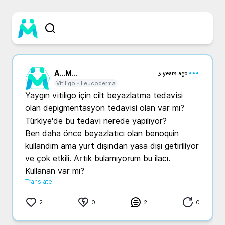
A...
M...
3 years ago
Vitiligo - Leucoderma
Yaygın vitiligo için cilt beyazlatma tedavisi 
olan depigmentasyon tedavisi olan var mı? 
Türkiye'de bu tedavi nerede yapılıyor?

Ben daha önce beyazlatıcı olan benoquin 
kullandım ama yurt dışından yasa dışı getiriliyor 
ve çok etkili. Artık bulamıyorum bu ilacı. 
Kullanan var mı?
Translate
2
0
2
0