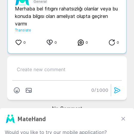
General
Merhaba bel fıtıgını rahatsızlığı olanlar veya bu 
konuda bilgısı olan ameliyat olupta geçiren 
varmı 
Translate
0
0
0
0
0
/1000
No Comment
MateHand
Would you like to try our mobile application?