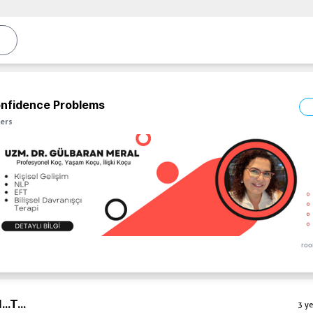
onfidence Problems
ers
roo
...
T...
3 ye