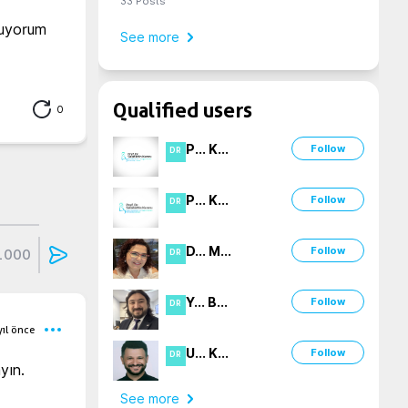
33
Posts
uyorum  
See more
Qualified users
0
P
...
K
...
Follow
DR
P
...
K
...
Follow
DR
D
...
M
...
Follow
1000
DR
Y
...
B
...
Follow
DR
yıl önce
U
...
K
...
Follow
DR
ın. 

See more