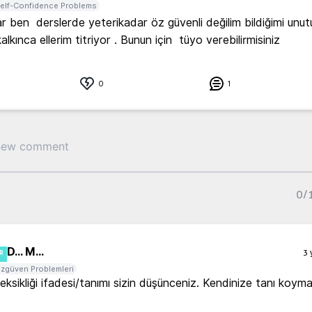
elf-Confidence Problems
r ben  derslerde yeterikadar öz güvenli değilim bildiğimi unut
lkınca ellerim titriyor . Bunun için  tüyo verebilirmisiniz
0
1
0
/
D... M...
3 
R
zgüven Problemleri
ksikliği ifadesi/tanımı sizin düşünceniz. Kendinize tanı koymay