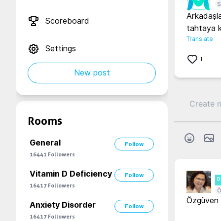
S
Arkadaşla
Scoreboard
tahtaya ka
Translate
Settings
1
New post
Rooms
General
Follow
16441
Followers
Vitamin D Deficiency
Follow
D
16417
Followers
Ö
Özgüven e
Anxiety Disorder
Follow
16417
Followers