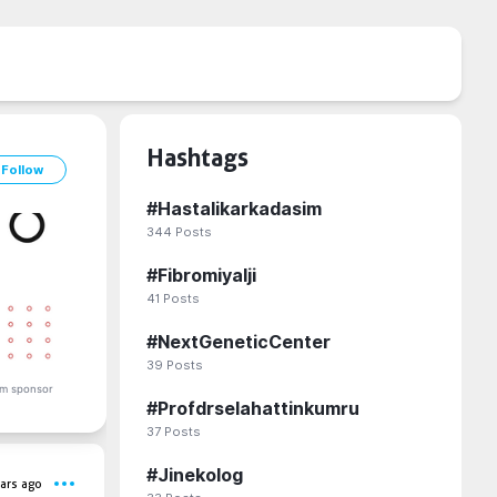
Hashtags
Follow
#
Hastalikarkadasim
344
Posts
#
Fibromiyalji
41
Posts
#
NextGeneticCenter
39
Posts
m sponsor
#
Profdrselahattinkumru
37
Posts
#
Jinekolog
ars ago