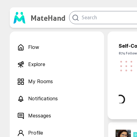
MateHand
Self-C
Flow
874
Follow
Explore
My Rooms
Notifications
Messages
Profile
D