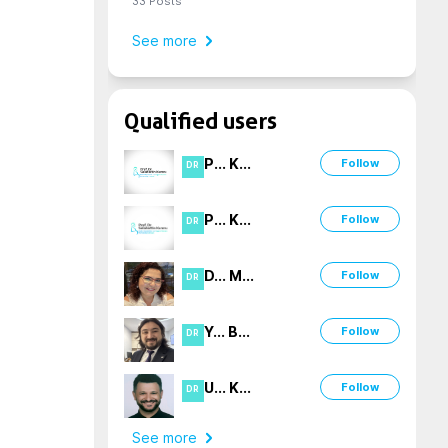
33
Posts
See more
Qualified users
P
...
K
...
Follow
DR
P
...
K
...
Follow
DR
D
...
M
...
Follow
DR
Y
...
B
...
Follow
DR
U
...
K
...
Follow
DR
See more