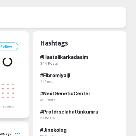
Hashtags
Follow
#
Hastalikarkadasim
344
Posts
#
Fibromiyalji
41
Posts
#
NextGeneticCenter
39
Posts
m sponsor
#
Profdrselahattinkumru
37
Posts
#
Jinekolog
ars ago