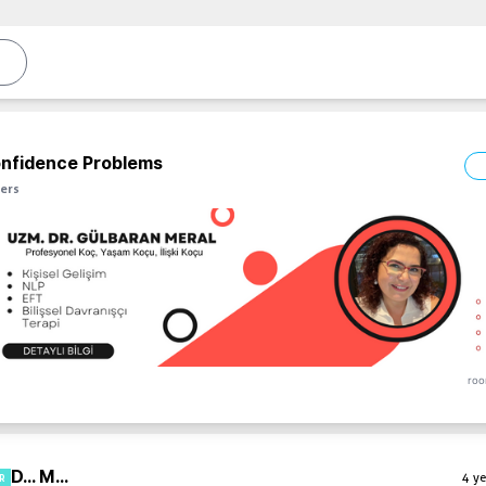
onfidence Problems
ers
roo
D... M...
4 ye
R