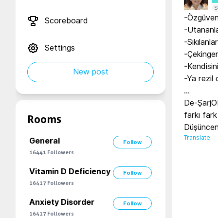
S
-Özgüven 
Scoreboard
-Utananla
-Sıkılanlar

Settings
-Çekingen
-Kendisin
New post
-Ya rezil 
…

De-ŞarjOL
farkı fark 
Rooms
Düşünceni
Translate
General
Follow
16441
Followers
Vitamin D Deficiency
Follow
16417
Followers
Anxiety Disorder
Follow
16417
Followers