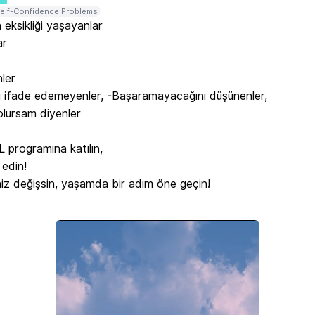
elf-Confidence Problems
eksikliği yaşayanlar

r

ler

i ifade edemeyenler, -Başaramayacağını düşünenler,

olursam diyenler

 programına katılın,

edin!

z değişsin, yaşamda bir adım öne geçin!