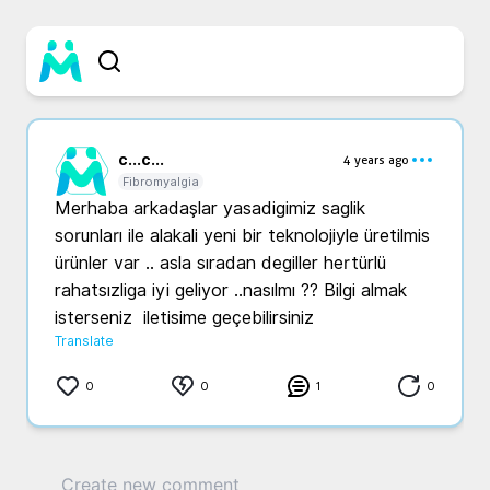
c...
c...
4 years ago
Fibromyalgia
Merhaba arkadaşlar yasadigimiz saglik  
sorunları ile alakali yeni bir teknolojiyle üretilmis 
ürünler var .. asla sıradan degiller hertürlü 
rahatsızliga iyi geliyor ..nasılmı ?? Bilgi almak 
isterseniz  iletisime geçebilirsiniz
Translate
0
0
1
0