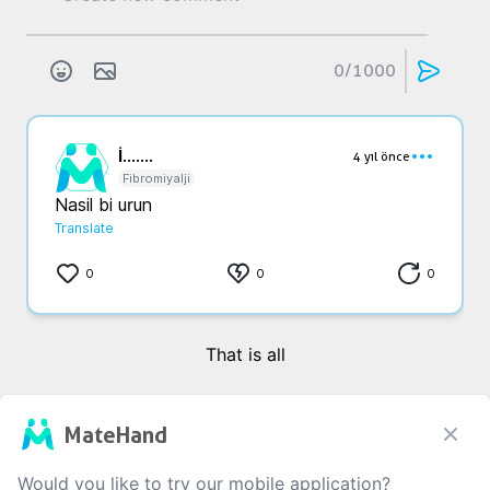
0
/1000
İ...
....
4 yıl önce
Fibromiyalji
Nasil bi urun
Translate
0
0
0
That is all
MateHand
Would you like to try our mobile application?