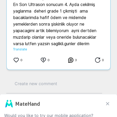
En Son Ultrason sonucum 4. Ayda cekilmiş  
yaglanma  deheri grade 1 çikmişti  ama  
bacaklarimda hafif ödem ve midemde 
yemeklerden sonra şiskinlik oluyor ne 
yapacagimi artik bilemiyorum  ayni dertden 
muzdarip olanlar veya oneride bulunacaklar 
varsa lutfen yazsin saglikli.gunler dilerim
Translate
0
0
3
0
0
/1000
MateHand
Would you like to try our mobile application?