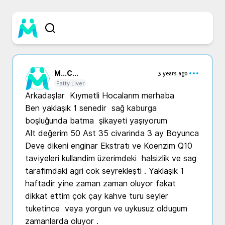
M...
C...
3 years ago
Fatty Liver
Arkadaşlar  Kıymetli Hocalarım merhaba 

Ben yaklaşık 1 senedir  sağ kaburga 
boşluğunda batma  şikayeti yaşıyorum 

Alt değerim 50 Ast 35 civarinda 3 ay Boyunca 
Deve dikeni enginar Ekstratı ve Koenzim Q10 
taviyeleri kullandim üzerimdeki  halsizlik ve sag 
tarafimdaki agri cok seyrekleşti . Yaklaşık 1 
haftadir yine zaman zaman oluyor fakat 
dikkat ettim çok çay kahve turu seyler 
tuketince  veya yorgun ve uykusuz oldugum 
zamanlarda oluyor .
