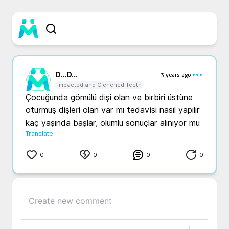
D...
D...
3 years ago
Impacted and Clenched Teeth
Çocuğunda gömülü dişi olan ve birbiri üstüne 
oturmuş dişleri olan var mı tedavisi nasıl yapılır 
kaç yaşında başlar, olumlu sonuçlar alınıyor mu 
Translate
0
0
0
0