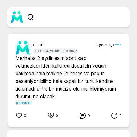
c...
u...
3 years ago
Aortic Valve Insufficiency
Merhaba 2 aydir esim aort kalp 
yetmezkiginden kalbi durdugu icin yogun 
bakimda hala makine ile nefes ve peg le 
besleniyor bilinc hala kapali bir turlu kendine 
gelemedi artik bir mucize olurmu bilemiyorum 
durumu ne olacak 
Translate
0
0
0
0