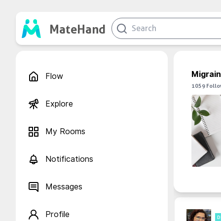
MateHand
Migrai
Flow
1059
Foll
Explore
My Rooms
Notifications
Messages
Profile
D