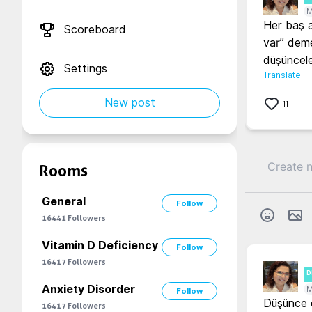
M
Her baş ağ
Scoreboard
var” deme
düşüncele
Settings
Translate
New post
11
Rooms
General
Follow
16441
Followers
Vitamin D Deficiency
Follow
16417
Followers
D
Anxiety Disorder
M
Follow
Düşünce de
16417
Followers