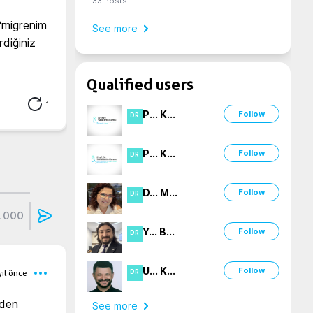
33
Posts
“migrenim 
See more
iğiniz 
Qualified users
1
P
...
K
...
Follow
DR
P
...
K
...
Follow
DR
D
...
M
...
Follow
DR
1000
Y
...
B
...
Follow
DR
U
...
K
...
Follow
yıl önce
DR
den 
See more