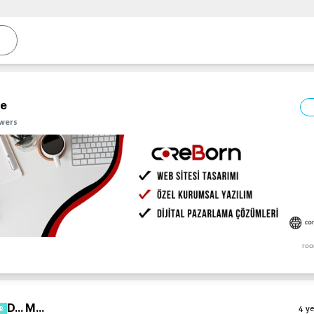
ne
owers
roo
D... M...
4 ye
R