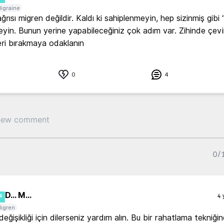
igraine
rısı migren değildir. Kaldı ki sahiplenmeyin, hep sizinmiş gibi 
yin. Bunun yerine yapabileceğiniz çok adım var. Zihinde çevird
ri bırakmaya odaklanın
0
4
0
/
D... M...
4 
R
igren
ğişikliği için dilerseniz yardım alın. Bu bir rahatlama tekniğin