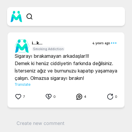
i...
k...
4 years ago
Smoking Addiction
Sigarayı bırakamayan arkadaşlar!!!

Demek ki henüz ciddiyetin farkında değilsiniz.

İsterseniz ağız ve burnunuzu kapatıp yaşamaya 
çalışın. Olmazsa sigarayı bırakın!
Translate
7
0
4
0