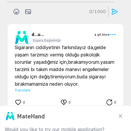
0
/1000
d...
u...
4 yıl önce
Sigara Bağımlılığı
Sigaranın ciddiyetinin farkındayız da,gelde 
yaşam tarzımızı vermiş olduğu psikolojik 
sorunlar yaşadığımiz için,bırakamıyorum.yasam 
tarzimi bı takım madde manevi engellemeler 
olduğu için değiştiremiyorum.buda sigarayi 
birakmamamiza neden oluyor.
Translate
0
0
0
MateHand
Would you like to try our mobile application?
d...
u...
4 yıl önce