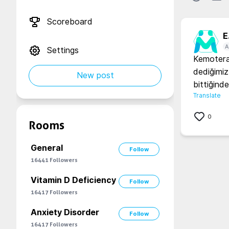
Scoreboard
E.
A
Settings
Kemoterap
dediğimiz
New post
bittiğind
Translate
0
Rooms
General
Follow
16441
Followers
Vitamin D Deficiency
Follow
16417
Followers
Anxiety Disorder
Follow
16417
Followers