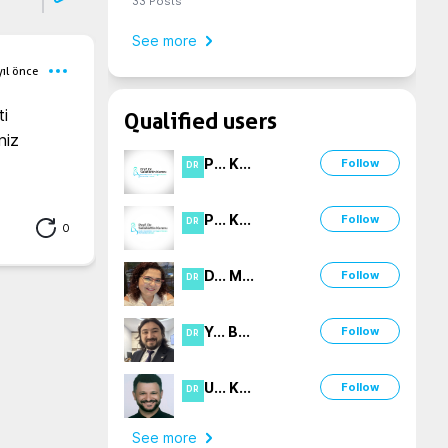
33
Posts
See more
yıl önce
i 
Qualified users
iz 
P
...
K
...
Follow
DR
P
...
K
...
Follow
DR
0
D
...
M
...
Follow
DR
Y
...
B
...
Follow
DR
U
...
K
...
Follow
DR
See more