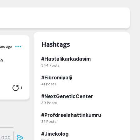
Hashtags
ars ago
#
Hastalikarkadasim
e 
344
Posts
#
Fibromiyalji
41
Posts
1
#
NextGeneticCenter
39
Posts
#
Profdrselahattinkumru
37
Posts
#
Jinekolog
1000