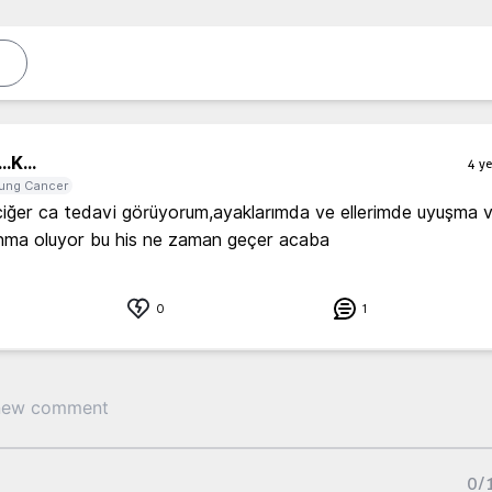
..
K...
4 ye
ung Cancer
iğer ca tedavi görüyorum,ayaklarımda ve ellerimde uyuşma v
anma oluyor bu his ne zaman geçer acaba 
0
1
0
/