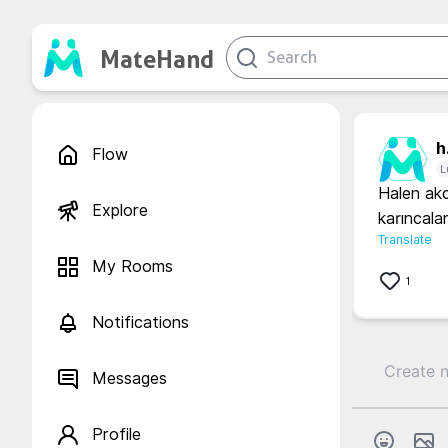
MateHand
h.
Flow
L
Halen akc
Explore
karıncal
Translate
My Rooms
1
Notifications
Messages
Profile