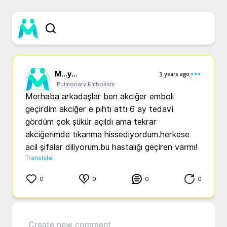
M...
y...
3 years ago
Pulmonary Embolism
Merhaba arkadaşlar ben akciğer emboli 
geçirdim akciğer e pıhtı attı 6 ay tedavi 
gördüm çok şükür açıldı ama tekrar 
akciğerimde tıkanma hissediyordum.herkese 
acil şifalar diliyorum.bu hastalığı geçiren varmı!
Translate
0
0
0
0