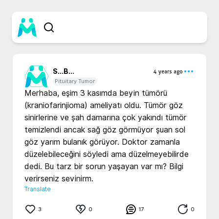
S...
B...
4 years ago
Pituitary Tumor
Merhaba, eşim 3 kasımda beyin tümörü 
(kraniofarinjioma) ameliyatı oldu. Tümör göz 
sinirlerine ve şah damarına çok yakındı tümör 
temizlendi ancak sağ göz görmüyor şuan sol 
göz yarım bulanık görüyor. Doktor zamanla 
düzelebileceğini söyledi ama düzelmeyebilirde 
dedi. Bu tarz bir sorun yaşayan var mı? Bilgi 
verirseniz sevinirm.
Translate
3
0
17
0